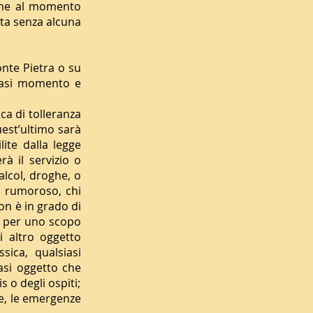
 che al momento
ata senza alcuna
onte Pietra o su
siasi momento e
ca di tolleranza
quest’ultimo sarà
lite dalla legge
rà il servizio o
 alcol, droghe, o
o rumoroso, chi
non è in grado di
ra per uno scopo
i altro oggetto
sica, qualsiasi
asi oggetto che
 o degli ospiti;
e, le emergenze