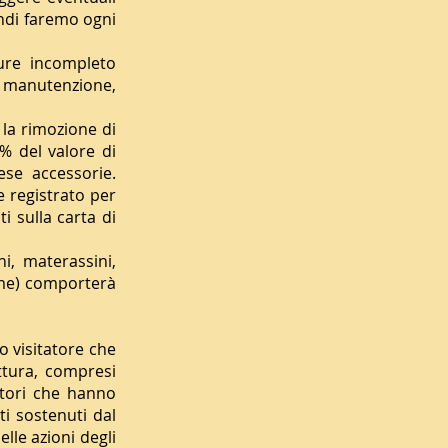
indi faremo ogni
ure incompleto
a manutenzione,
la rimozione di
% del valore di
se accessorie.
te registrato per
i sulla carta di
i, materassini,
reme) comporterà
o visitatore che
uttura, compresi
tatori che hanno
i sostenuti dal
lle azioni degli