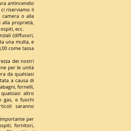
tura antincendio
ci riserviamo il
a camera o alla
 alla proprietà,
ospiti, ecc.
ali (diffusori,
sta una multa, e
0,00 come tassa
ezza dei nostri
one per le unità
era da qualsiasi
tata a causa di
bagni, fornelli,
qualsiasi altro
o gas, e fuochi
ticoli saranno
 importante per
piti, fornitori,