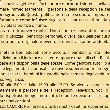
iali a base vegetale del forte odore o prodotti sintetici nella 
formare immediatamente il personale della reception se s
ori sgradevoli. Questa politica non ha lo scopo di impedire
umano e come influisce sugli altri. Una tassa di pulizia 
 viola la politica di fumo.
tare o rimuovere mobili. Non è inoltre consentito spost
i, o utilizzarli per scopi personali, diversi da quelli per cui s
l suo posto originale e eventuali danni verranno addebitat
e età e ben educati sono accolti. I bambini di età infe
ividendo il letto pre-esistente oppure una culla che Relai
 base alla disponibilità delle stesse. Come genitori, tutori 
 e legalmente responsabili e dovete supervisionarli in og
 non lasciare i bambini incustoditi nelle camere degli ospiti 
 sorveglianza.
0 alle 8:00 e dalle 15:00 alle 17:00. Se vieni a conoscen
amente il personale della reception. Televisori, voci o al
llo rispettoso in ogni momento. Le porte devono essere ape
corre nei corridoi.
CAMERE: Per fornire a tutti i nostri ospiti un'esperienza