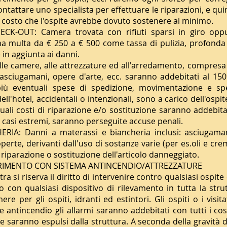
tattare uno specialista per effettuare le riparazioni, e qu
 costo che l'ospite avrebbe dovuto sostenere al minimo.
K-OUT: Camera trovata con rifiuti sparsi in giro opp
na multa da € 250 a € 500 come tassa di pulizia, profond
 in aggiunta ai danni.
e camere, alle attrezzature ed all'arredamento, compresa 
asciugamani, opere d'arte, ecc. saranno addebitati al 150
iù eventuali spese di spedizione, movimentazione e spe
ell'hotel, accidentali o intenzionali, sono a carico dell'ospi
ali costi di riparazione e/o sostituzione saranno addebitat
In casi estremi, saranno perseguite accuse penali.
IA: Danni a materassi e biancheria inclusi: asciugaman
coperte, derivanti dall'uso di sostanze varie (per es.oli e c
, riparazione o sostituzione dell'articolo danneggiato.
IMENTO CON SISTEMA ANTINCENDIO/ATTREZZATURE
 si riserva il diritto di intervenire contro qualsiasi ospite 
o con qualsiasi dispositivo di rilevamento in tutta la str
re per gli ospiti, idranti ed estintori. Gli ospiti o i visi
ntincendio gli allarmi saranno addebitati con tutti i cost
 e saranno espulsi dalla struttura. A seconda della gravità de