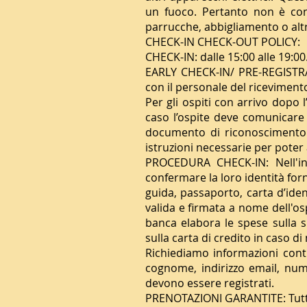
un fuoco. Pertanto non è cons
parrucche, abbigliamento o altr
CHECK-IN CHECK-OUT POLICY:
CHECK-IN: dalle 15:00 alle 19:00
EARLY CHECK-IN/ PRE-REGISTRAZ
con il personale del riceviment
Per gli ospiti con arrivo dopo l’
caso l’ospite deve comunicare 
documento di riconoscimento va
istruzioni necessarie per pote
PROCEDURA CHECK-IN: Nell'int
confermare la loro identità for
guida, passaporto, carta d’iden
valida e firmata a nome dell'os
banca elabora le spese sulla s
sulla carta di credito in caso 
Richiediamo informazioni contr
cognome, indirizzo email, nume
devono essere registrati.
PRENOTAZIONI GARANTITE: Tutte