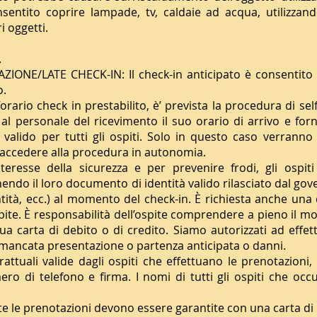
entito coprire lampade, tv, caldaie ad acqua, utilizzan
i oggetti.
.
IONE/LATE CHECK-IN: Il check-in anticipato è consentito
o.
orario check in prestabilito, è’ prevista la procedura di self
al personale del ricevimento il suo orario di arrivo e forn
lido per tutti gli ospiti. Solo in questo caso verranno f
r accedere alla procedura in autonomia.
eresse della sicurezza e per prevenire frodi, gli ospit
nendo il loro documento di identità valido rilasciato dal gov
tità, ecc.) al momento del check-in. È richiesta anche una 
pite. È responsabilità dell’ospite comprendere a pieno il mo
ua carta di debito o di credito. Siamo autorizzati ad effet
di mancata presentazione o partenza anticipata o danni.
attuali valide dagli ospiti che effettuano le prenotazioni
ro di telefono e firma. I nomi di tutti gli ospiti che occ
 le prenotazioni devono essere garantite con una carta di