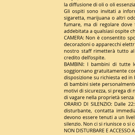
la diffusione di oli o oli essenz
Gli ospiti sono invitati a in
sigaretta, marijuana o altri od
fumare, ma di regolare dove f
addebitata a qualsiasi ospite che
CAMERA: Non è consentito spos
decorazioni o apparecchi elettric
nostro staff rimetterà tutto a
credito dell’ospite.
BAMBINI: I bambini di tutte l
soggiornano gratuitamente cond
disposizione su richiesta ed in
di bambini siete personalmente
motivi di sicurezza, si prega di
di vagare nella proprietà senza
ORARIO DI SILENZIO: Dalle 22:0
disturbante, contatta immediat
devono essere tenuti a un live
silenzio. Non ci si riunisce o si 
NON DISTURBARE E ACCESSO ALLE 