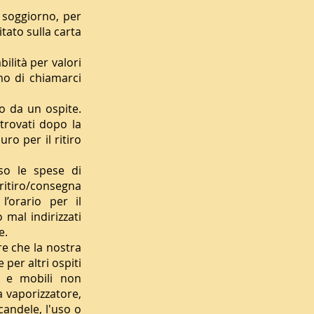
 soggiorno, per
tato sulla carta
lità per valori
amo di chiamarci
o da un ospite.
 trovati dopo la
ro per il ritiro
aso le spese di
 ritiro/consegna
’orario per il
 mal indirizzati
e.
e che la nostra
per altri ospiti
i e mobili non
a vaporizzatore,
candele, l'uso o