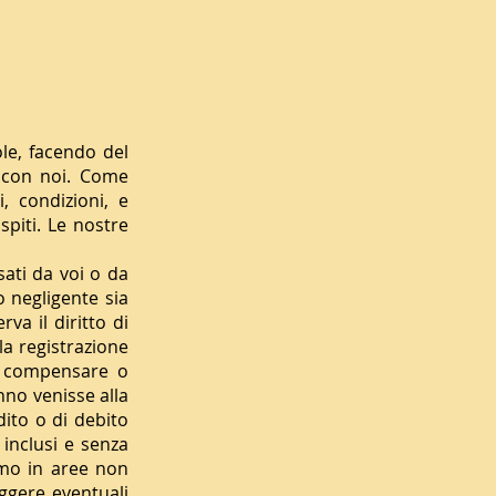
ole, facendo del
e con noi. Come
, condizioni, e
piti. Le nostre
ati da voi o da
o negligente sia
rva il diritto di
la registrazione
er compensare o
nno venisse alla
dito o di debito
 inclusi e senza
fumo in aree non
eggere eventuali