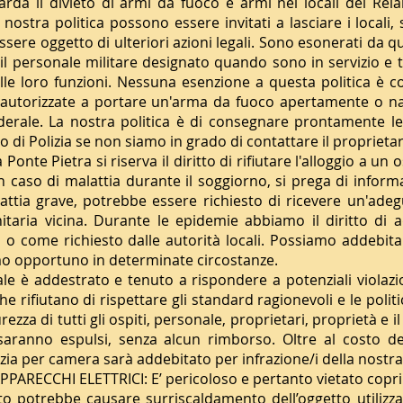
rda il divieto di armi da fuoco e armi nei locali del Relais
 nostra politica possono essere invitati a lasciare i locali,
sere oggetto di ulteriori azioni legali. Sono esonerati da que
e il personale militare designato quando sono in servizio e 
elle loro funzioni. Nessuna esenzione a questa politica è c
 autorizzate a portare un'arma da fuoco apertamente o na
federale. La nostra politica è di consegnare prontamente l
cio di Polizia se non siamo in grado di contattare il proprietar
nte Pietra si riserva il diritto di rifiutare l'alloggio a un 
n caso di malattia durante il soggiorno, si prega di inform
lattia grave, potrebbe essere richiesto di ricevere un'ade
itaria vicina. Durante le epidemie abbiamo il diritto di 
o o come richiesto dalle autorità locali. Possiamo addebit
amo opportuno in determinate circostanze.
le è addestrato e tenuto a rispondere a potenziali violazi
che rifiutano di rispettare gli standard ragionevoli e le politi
rezza di tutti gli ospiti, personale, proprietari, proprietà e
 saranno espulsi, senza alcun rimborso. Oltre al costo d
zia per camera sarà addebitato per infrazione/i della nostra 
PARECCHI ELETTRICI: E’ pericoloso e pertanto vietato copri
esto potrebbe causare surriscaldamento dell’oggetto utiliz