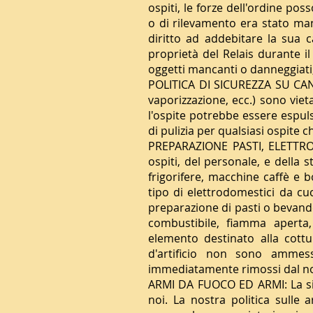
ospiti, le forze dell'ordine pos
o di rilevamento era stato man
diritto ad addebitare la sua c
proprietà del Relais durante il
oggetti mancanti o danneggiati, 
POLITICA DI SICUREZZA SU CANDE
vaporizzazione, ecc.) sono viet
l'ospite potrebbe essere espul
di pulizia per qualsiasi ospite c
PREPARAZIONE PASTI, ELETTROD
ospiti, del personale, e della
frigorifere, macchine caffè e b
tipo di elettrodomestici da c
preparazione di pasti o bevande 
combustibile, fiamma aperta,
elemento destinato alla cottu
d'artificio non sono ammess
immediatamente rimossi dal nos
ARMI DA FUOCO ED ARMI: La sic
noi. La nostra politica sulle 