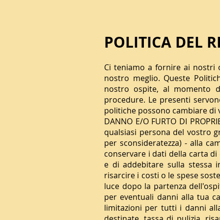
POLITICA DEL R
Ci teniamo a fornire ai nostri
nostro meglio. Queste Politi
nostro ospite, al momento de
procedure. Le presenti servono
politiche possono cambiare di v
DANNO E/O FURTO DI PROPRIETÀ 
qualsiasi persona del vostro g
per sconsideratezza) - alla camer
conservare i dati della carta d
e di addebitare sulla stessa 
risarcire i costi o le spese so
luce dopo la partenza dell'ospit
per eventuali danni alla tua c
limitazioni per tutti i danni 
destinate, tassa di pulizia, ri