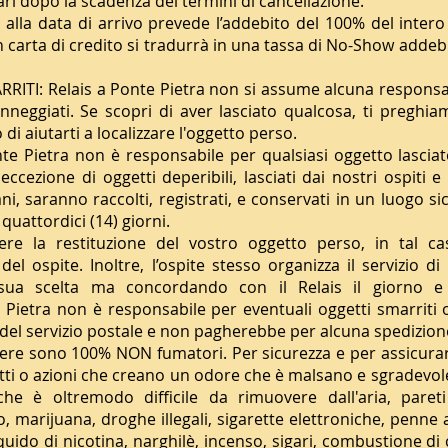
ari dopo la scadenza dei termini di cancellazione.
lla data di arrivo prevede l’addebito del 100% del intero
carta di credito si tradurrà in una tassa di No-Show addebi
ITI: Relais a Ponte Pietra non si assume alcuna responsabi
anneggiati. Se scopri di aver lasciato qualcosa, ti preghi
 aiutarti a localizzare l'oggetto perso.
e Pietra non è responsabile per qualsiasi oggetto lasciat
 eccezione di oggetti deperibili, lasciati dai nostri ospiti e
i, saranno raccolti, registrati, e conservati in un luogo sicu
quattordici (14) giorni.
dere la restituzione del vostro oggetto perso, in tal c
el ospite. Inoltre, l’ospite stesso organizza il servizio di
sua scelta ma concordando con il Relais il giorno e l
 Pietra non è responsabile per eventuali oggetti smarriti o
 del servizio postale e non pagherebbe per alcuna spedizion
e sono 100% NON fumatori. Per sicurezza e per assicurar
ti o azioni che creano un odore che è malsano e sgradevole 
he è oltremodo difficile da rimuovere dall'aria, paret
 marijuana, droghe illegali, sigarette elettroniche, penne 
quido di nicotina, narghilè, incenso, sigari, combustione di 