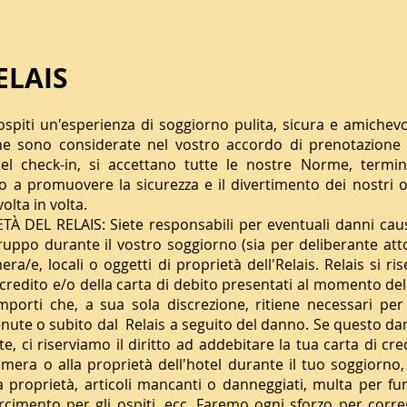
ELAIS
 ospiti un'esperienza di soggiorno pulita, sicura e amichev
che sono considerate nel vostro accordo di prenotazion
l check-in, si accettano tutte le nostre Norme, termini
 a promuovere la sicurezza e il divertimento dei nostri os
olta in volta.
DEL RELAIS: Siete responsabili per eventuali danni caus
ruppo durante il vostro soggiorno (sia per deliberante att
a/e, locali o oggetti di proprietà dell'Relais. Relais si rise
i credito e/o della carta di debito presentati al momento del
importi che, a sua sola discrezione, ritiene necessari p
stenute o subito dal Relais a seguito del danno. Se questo da
e, ci riserviamo il diritto ad addebitare la tua carta di cre
amera o alla proprietà dell'hotel durante il tuo soggiorno,
alla proprietà, articoli mancanti o danneggiati, multa per 
sarcimento per gli ospiti, ecc. Faremo ogni sforzo per corr