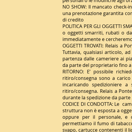
personali o le modifiche agli or
NO SHOW: Il mancato check-in a
una prenotazione garantita con 
di credito
POLITICA PER GLI OGGETTI SMARR
o oggetti smarriti, rubati o d
immediatamente e cercheremo di
OGGETTI TROVATI: Relais a Pont
Tuttavia, qualsiasi articolo, ad
partenza dalle cameriere ai pian
da parte del proprietario fino a 
RITORNO: E’ possibile richie
ritiro/consegna sono a carico d
incaricando spedizioniere a 
ritiro/consegna. Relais a Ponte
durante la spedizione da parte
CODICE DI CONDOTTA: Le camer
struttura non è esposta a ogget
oppure per il personale, e c
permettiamo il fumo di tabacco,
svapo, cartucce contenenti il li