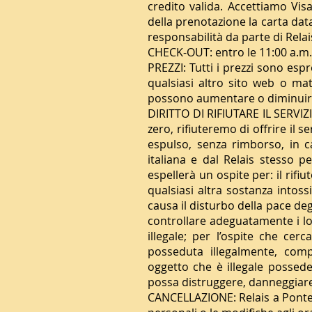
credito valida. Accettiamo Vis
della prenotazione la carta dat
responsabilità da parte di Relai
CHECK-OUT: entro le 11:00 a.m.
PREZZI: Tutti i prezzi sono espr
qualsiasi altro sito web o m
possono aumentare o diminuire
DIRITTO DI RIFIUTARE IL SERVIZIO
zero, rifiuteremo di offrire il s
espulso, senza rimborso, in cas
italiana e dal Relais stesso p
espellerà un ospite per: il rifi
qualsiasi altra sostanza intos
causa il disturbo della pace degli
controllare adeguatamente i lor
illegale; per l’ospite che cer
posseduta illegalmente, comp
oggetto che è illegale possed
possa distruggere, danneggiare,
CANCELLAZIONE: Relais a Ponte 