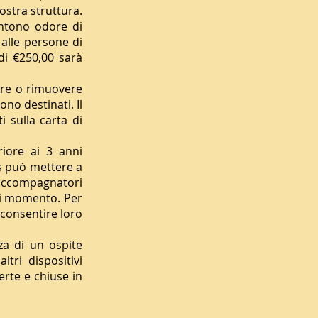
nostra struttura.
entono odore di
 alle persone di
di €250,00 sarà
are o rimuovere
ono destinati. Il
i sulla carta di
riore ai 3 anni
s può mettere a
o accompagnatori
ni momento. Per
o consentire loro
za di un ospite
tri dispositivi
rte e chiuse in