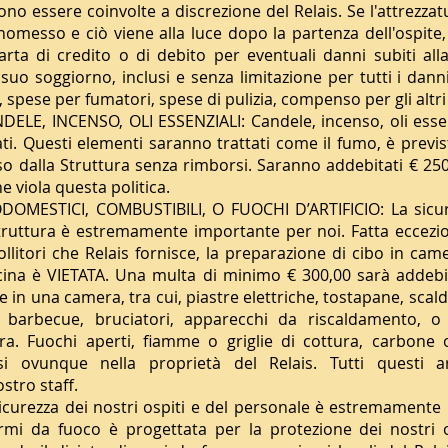
sono essere coinvolte a discrezione del Relais. Se l'attrezza
omesso e ciò viene alla luce dopo la partenza dell'ospite, 
arta di credito o di debito per eventuali danni subiti all
 suo soggiorno, inclusi e senza limitazione per tutti i danni
spese per fumatori, spese di pulizia, compenso per gli altri 
LE, INCENSO, OLI ESSENZIALI: Candele, incenso, oli essenzi
ati. Questi elementi saranno trattati come il fumo, è previ
so dalla Struttura senza rimborsi. Saranno addebitati € 25
he viola questa politica.
OMESTICI, COMBUSTIBILI, O FUOCHI D’ARTIFICIO: La sicur
 struttura è estremamente importante per noi. Fatta eccezi
ollitori che Relais fornisce, la preparazione di cibo in cam
ucina è VIETATA. Una multa di minimo € 300,00 sarà addebi
in una camera, tra cui, piastre elettriche, tostapane, scalda
 barbecue, bruciatori, apparecchi da riscaldamento, o 
ra. Fuochi aperti, fiamme o griglie di cottura, carbone 
i ovunque nella proprietà del Relais. Tutti questi ar
tro staff.
urezza dei nostri ospiti e del personale è estremamente
armi da fuoco è progettata per la protezione dei nostri os