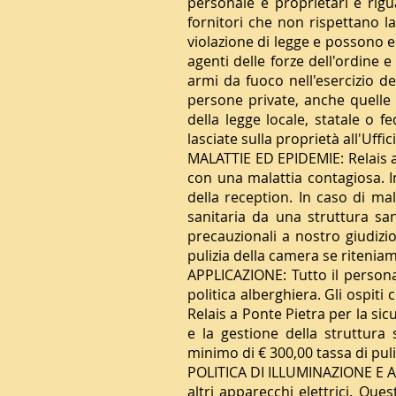
personale e proprietari e rigua
fornitori che non rispettano la
violazione di legge e possono es
agenti delle forze dell'ordine 
armi da fuoco nell'esercizio d
persone private, anche quelle
della legge locale, statale o 
lasciate sulla proprietà all'Uffi
MALATTIE ED EPIDEMIE: Relais a Po
con una malattia contagiosa. I
della reception. In caso di ma
sanitaria da una struttura san
precauzionali a nostro giudizi
pulizia della camera se riteni
APPLICAZIONE: Tutto il persona
politica alberghiera. Gli ospiti 
Relais a Ponte Pietra per la sicu
e la gestione della struttura
minimo di € 300,00 tassa di puli
POLITICA DI ILLUMINAZIONE E AP
altri apparecchi elettrici. Qu