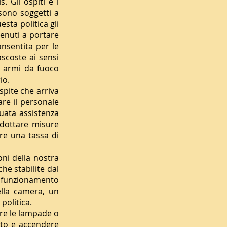
. Gli ospiti e i
 sono soggetti a
sta politica gli
tenuti a portare
onsentita per le
scoste ai sensi
e armi da fuoco
io.
ospite che arriva
are il personale
guata assistenza
adottare misure
are una tassa di
oni della nostra
che stabilite dal
 il funzionamento
ella camera, un
politica.
re le lampade o
zato e accendere