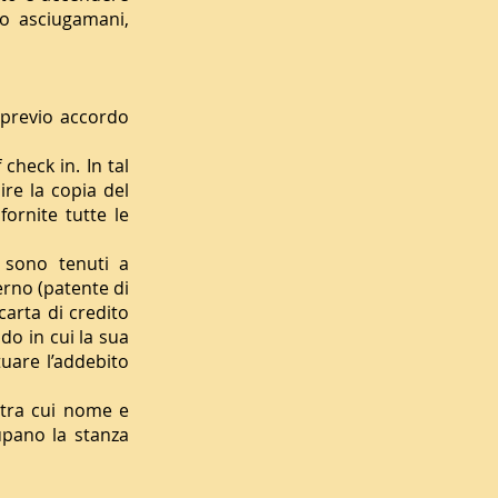
do asciugamani,
 previo accordo
 check in. In tal
ire la copia del
ornite tutte le
i sono tenuti a
erno (patente di
carta di credito
do in cui la sua
tuare l’addebito
, tra cui nome e
upano la stanza