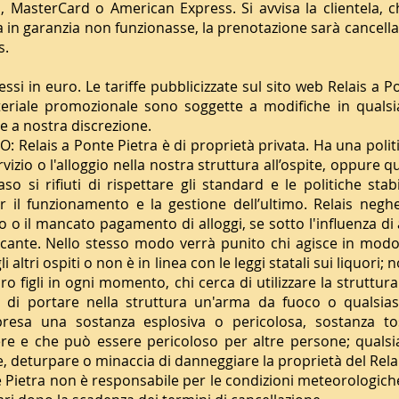
a, MasterCard o American Express. Si avvisa la clientela,
a in garanzia non funzionasse, la prenotazione sarà cancell
s.
essi in euro. Le tariffe pubblicizzate sul sito web Relais a P
ateriale promozionale sono soggette a modifiche in qual
 a nostra discrezione.
: Relais a Ponte Pietra è di proprietà privata. Ha una politi
ervizio o l'alloggio nella nostra struttura all’ospite, oppure 
o si rifiuti di rispettare gli standard e le politiche stabi
er il funzionamento e la gestione dell’ultimo. Relais neghe
uto o il mancato pagamento di alloggi, se sotto l'influenza di
sicante. Nello stesso modo verrà punito chi agisce in mod
 altri ospiti o non è in linea con le leggi statali sui liquori; 
o figli in ogni momento, chi cerca di utilizzare la struttu
ca di portare nella struttura un'arma da fuoco o qualsias
resa una sostanza esplosiva o pericolosa, sostanza tos
ere e che può essere pericoloso per altre persone; qualsi
 deturpare o minaccia di danneggiare la proprietà del Relais
Pietra non è responsabile per le condizioni meteorologich