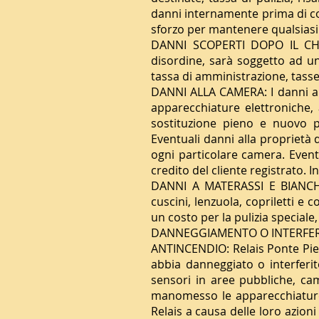
danni internamente prima di con
sforzo per mantenere qualsiasi
DANNI SCOPERTI DOPO IL CHEC
disordine, sarà soggetto ad u
tassa di amministrazione, tasse
DANNI ALLA CAMERA: I danni all
apparecchiature elettroniche, 
sostituzione pieno e nuovo p
Eventuali danni alla proprietà d
ogni particolare camera. Eventu
credito del cliente registrato. 
DANNI A MATERASSI E BIANCHER
cuscini, lenzuola, copriletti e 
un costo per la pulizia speciale
DANNEGGIAMENTO O INTERFER
ANTINCENDIO: Relais Ponte Pietra
abbia danneggiato o interferit
sensori in aree pubbliche, came
manomesso le apparecchiature a
Relais a causa delle loro azioni