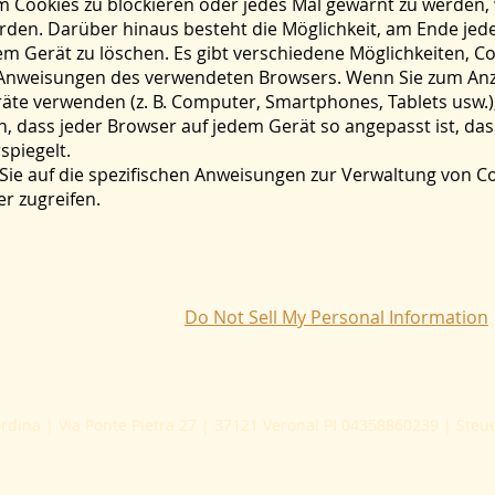
m Cookies zu blockieren oder jedes Mal gewarnt zu werden,
den. Darüber hinaus besteht die Möglichkeit, am Ende jed
 Gerät zu löschen. Es gibt verschiedene Möglichkeiten, Coo
n Anweisungen des verwendeten Browsers. Wenn Sie zum Anz
te verwenden (z. B. Computer, Smartphones, Tablets usw.), l
, dass jeder Browser auf jedem Gerät so angepasst ist, dass
spiegelt.
 Sie auf die spezifischen Anweisungen zur Verwaltung von Co
r zugreifen.
Do Not Sell My Personal Information
ordina |
Via Ponte Pietra 27 | 37121 Verona!
PI 04358860239 |
Steu