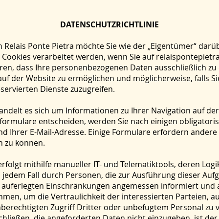
DATENSCHUTZRICHTLINIE
Relais Ponte Pietra möchte Sie wie der „Eigentümer“ darüb
ookies verarbeitet werden, wenn Sie auf relaispontepietra.i
ren, dass Ihre personenbezogenen Daten ausschließlich zu
uf der Website zu ermöglichen und möglicherweise, falls Si
eservierten Dienste zuzugreifen.
andelt es sich um Informationen zu Ihrer Navigation auf der
formulare entscheiden, werden Sie nach einigen obligatori
 Ihrer E-Mail-Adresse. Einige Formulare erfordern andere
n zu können.
erfolgt mithilfe manueller IT- und Telematiktools, deren Lo
 jedem Fall durch Personen, die zur Ausführung dieser Auf
 auferlegten Einschränkungen angemessen informiert und a
en, um die Vertraulichkeit der interessierten Parteien, auf
berechtigten Zugriff Dritter oder unbefugtem Personal zu ve
ließen, die angeforderten Daten nicht einzugeben, ist de