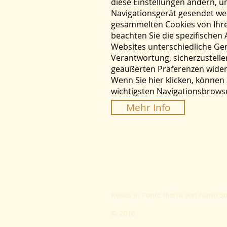
diese Einstellungen ändern, u
Navigationsgerät gesendet wer
gesammelten Cookies von Ihrem
beachten Sie die spezifische
Websites unterschiedliche Gerä
Verantwortung, sicherzustellen
geäußerten Präferenzen wider
Wenn Sie hier klicken, können
wichtigsten Navigationsbrowse
Mehr Info
Relais in Ponte Pietra von Ivano S
© 2016